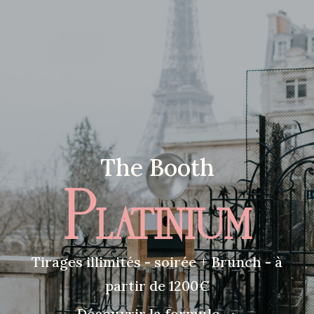
The Booth
Platinium
Tirages illimités - soirée + Brunch - à
partir de 1200€
Découvrir la formule